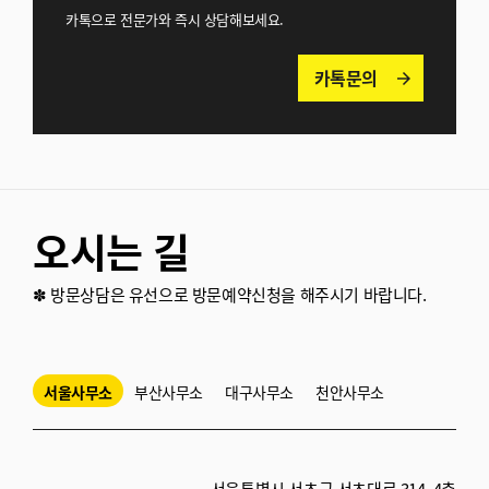
카톡으로 전문가와 즉시 상담해보세요.
카톡문의
arrow_forward
오시는 길
✽ 방문상담은 유선으로 방문예약신청을 해주시기 바랍니다.
서울사무소
부산사무소
대구사무소
천안사무소
서울특별시 서초구 서초대로 314, 4층