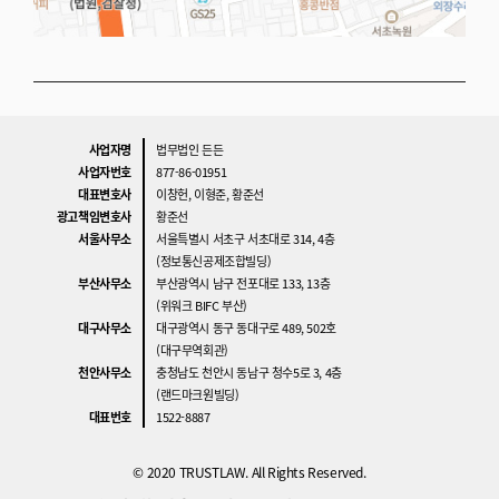
사업자명
법무법인 든든
사업자번호
877-86-01951
대표변호사
이창헌, 이형준, 황준선
광고책임변호사
황준선
서울사무소
서울특별시 서초구 서초대로 314, 4층
(정보통신공제조합빌딩)
부산사무소
부산광역시 남구 전포대로 133, 13층
(위워크 BIFC 부산)
대구사무소
대구광역시 동구 동대구로 489, 502호
(대구무역회관)
천안사무소
충청남도 천안시 동남구 청수5로 3, 4층
(랜드마크원빌딩)
대표번호
1522-8887
© 2020 TRUSTLAW. All Rights Reserved.